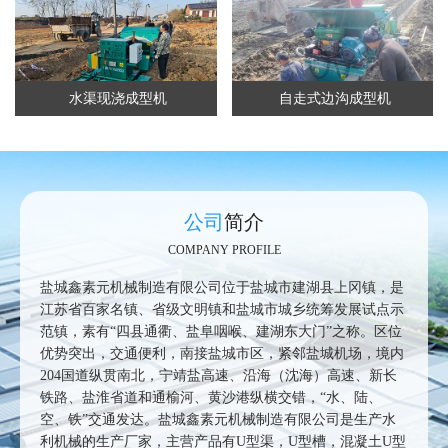
水渠现浇成型机
自走式边沟成型机
公司
简介
COMPANY PROFILE
盐城鑫素元机械制造有限公司位于盐城市建湖县上冈镇，是
江苏省百家名镇、省级文明镇和盐城市城乡统筹发展试点示
范镇，素有“四县通衢、盐阜咽喉、建湖东大门”之称。区位
优势突出，交通便利，南接盐城市区，紧邻盐城机场，境内
204国道纵贯南北，宁靖盐高速、沿海（沈海）高速、新长
铁路、盐淮省道和通榆河、黄沙港纵横交错，“水、陆、
空、铁”交通发达。盐城鑫素元机械制造有限公司是生产水
利机械的生产厂家，主营产品有U型渠，U型槽，混凝土U型