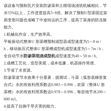
该设备与预制瓦片安装防渗渠和土模现场浇筑机械相比，节
水55%以上，工作进度提高5~8倍。解决了预制U型渠固定架
易变形问题也省略了中途转运的工序，提高了渠身的防冻胀
能力。
1.机械化作业，生产效率高。
平板振动式整体U 形渠槽预制成型器成型速度为5～8 m /
h，移动振压式整体U 形渠槽成型机成型速度为5～7m / h，
全自动节水
防渗渠现浇成型机
成型速度为40～50 m / h。
2.成槽工艺化，造型美观，成本低廉，机器操作简便。
3.节省了水资源。
防渗渠道节水效果十分显著，据测试，斗渠（弧形底梯形复
合式）水的有效利用系数达0.983～0.996，农渠（整体U 形
渠槽）水的有效利用系数达0.978～0.996，每亩地节水200～
600 m3。
4.提高了抗御干旱灾害的能力。