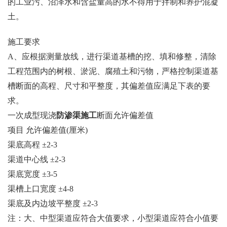
的工业污、沼泽水和含盐量高的水不得用于拌制和养护混凝
土。
施工要求
A、应根据测量放线，进行渠道基槽的挖、填和修整，清除
工程范围内的树根、淤泥、腐殖土和污物，严格控制渠道基
槽断面的高程、尺寸和平整度，其偏差值应满足下表的要
求。
一次成型现浇
防渗渠施工
断面允许偏差值
项目 允许偏差值(厘米)
渠底高程 ±2-3
渠道中心线 ±2-3
渠底宽度 ±3-5
渠槽上口宽度 ±4-8
渠底及内边坡平整度 ±2-3
注：大、中型渠道应符合大值要求，小型渠道应符合小值要