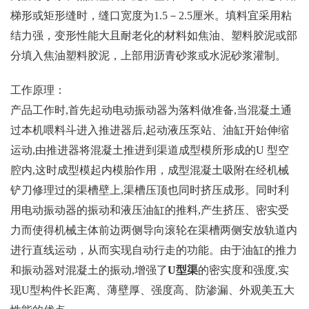
梯形或矩形缝时，缝口宽度为1.5－2.5厘米。填料宜采用粘
结力强，变形性能大且耐老化的材料如焦油、塑料胶泥或部
分填入焦油塑料胶泥，上部用沥青砂浆或水泥砂浆灌制。
工作原理：
产品工作时,首先起动电动振动器为落料做准备,当混凝土通
过本机喂料斗进入推进器后,起动液压泵站、油缸开始伸缩
运动,由推进器将混凝土推进到渠道成型模所形成的U 型空
腔内,这时成型模起内模胎作用，成型混凝土吸附在经机械
铲刀修理过的渠槽壁上,渠槽压顶也同时挤压成形。同时利
用电动振动器的振动和液压油缸的推料,产生挤压、密实受
力而使得机械主体前边两侧导向滚轮在渠槽两侧安放轨道内
进行直线运动，从而实现自动行走的功能。由于油缸的推力
和振动器对混凝土的振动,增强了
U型渠
的密实度和强度,实
现U型构件长距离、薄壁厚、强度高、防渗漏、外观美五大