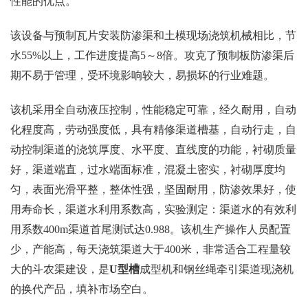
性能的优点。
该设备与预制瓦片安装防渗渠和土模现场浇筑机械相比，节
水55%以上，工作进度提高5～8倍。攻克了预制板防渗渠后
期不易于管理，受环境影响较大，易损坏的行业难题。
该机采用全自动液压控制，性能稳定可靠，经久耐用，自动
化程度高，劳动强度低，具有精修渠道槽基，自动行走，自
动控制渠道的浇筑厚度、水平度、直线度的功能，衬砌质量
好，渠道端直，过水端面标准，混凝土密实，衬砌厚度均
匀，表面光滑平整，整体性强，坚固耐用，防渗效果好，使
用寿命长，渠道水利用系数高，实验测定：渠道水的有效利
用系数400m渠道首尾测试达0.988。该机生产操作人员配置
少，产能高，每天浇筑渠道大于400米，非常适合工程量较
大的斗农渠建设，是
U型槽
成型机和钢丝绳牵引渠道现浇机
的换代产品，填补市场空白。