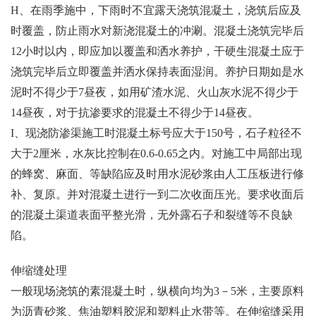
H、在雨季施中，下雨时不宜露天浇筑混凝土，浇筑后应及
时覆盖，防止雨水对新浇混凝土的冲涮。混凝土浇筑完毕后
12小时以内，即应加以覆盖和洒水养护，干硬生混凝土应于
浇筑完毕后立即覆盖并洒水保持表面湿润。养护日期如是水
泥时不得少于7昼夜，如用矿渣水泥、火山灰水泥不得少于
14昼夜，对于抗渗要求的混凝土不得少于14昼夜。
I、现浇防渗渠施工时混凝土标号应大于150号，石子粒径不
大于2厘米，水灰比控制在0.6-0.65之内。对施工中局部出现
的蜂窝、麻面、等缺陷应及时用水泥砂浆由人工压板进行修
补、复原。并对混凝土进行一到二次收面压光。要求收面后
的混凝土渠道表面平整光滑，无外露石子和裂缝等不良缺
陷。
伸缩缝处理
一般现场浇筑的素混凝土时，纵横向均为3－5米，主要原料
为沥青砂浆、焦油塑料胶泥和塑料止水带等。在伸缩缝采用