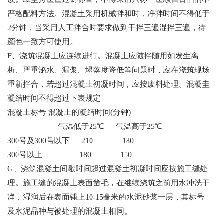
严格配料方法。混凝土采用机械拌和时，净拌时间不得低于
2分钟，当采用人工拌合时要求做到干拌三遍湿拌三遍，待
颜色一致方可使用。
F、浇筑混凝土应连续进行。混凝土应随拌随用如发生离
析、严重泌水、漏浆、塌落度降低等问题时，应在浇筑现场
重新拌合，若超过混凝土初凝时间，应按废料处理。混凝圭
凝结时间不得超过下表规定
混凝土标号 混凝土的凝结时间(分钟)
气温低于25℃ 气温高于25℃
300号及300号以下 210 180
300号以上 180 150
G、浇筑混凝土间歇时间超过混凝土初凝时间应按施工缝处
理。施工缝的混凝土表面凿毛，在继续浇筑之前用水冲洗干
净，湿润后在表面铺上10-15毫米的水泥砂浆一层，其标号
及水泥品种与被处理的混凝土相同。