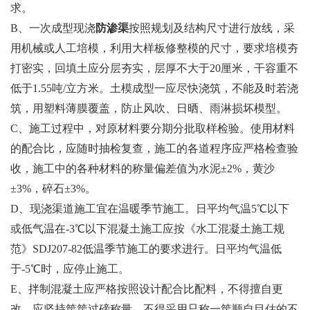
求。
B、一次成型现浇
防渗渠
按照规划及结构尺寸进行放线，采
用机械或人工培模，利用大样板修整模的尺寸，要求培模夯
打密实，回填土应分层夯实，层厚不大于20厘米，干容重不
低于1.55吨/立方米。土模成型一应尽快浇筑，不能及时若浇
筑，用塑料薄膜覆盖，防止风吹、日晒、雨淋损坏模型。
C、施工过程中，对原材料要分期分批取样检验。使用材料
的配合比，应随时抽检复查，施工的各道程序应严格检查验
收，施工中的各种材料的称量偏差值为水泥±2%，黄沙
±3%，碎石±3%。
D、现浇渠道施工宜在温暖季节施工。日平均气温5℃以下
或低气温在-3℃以下混凝土施工应按《水工混凝土施工规
范》SDJ207-82低温季节施工的要求进行。日平均气温低
于-5℃时，应停止施工。
E、拌制混凝土应严格按照设计配合比配料，不得擅自更
改。应坚持筐筐过磅称量，不得采用只称一筐顺自目估的不