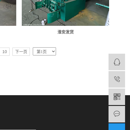
淮安发货
10
下一页
1