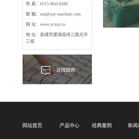
传 真：0515-86414280
邮 箱：sun@xsy-machine.com
网 址：www.ycxsy.cn
地 址：盐城市建湖县纬三路光华
三组
网站首页
产品中心
经典案例
新闻