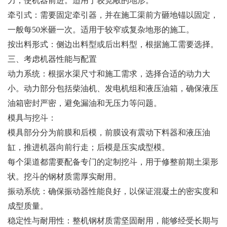
力，使机器前进。适用于较宽敞的地形。
牵引式：需要固定牵引器，并在施工渠前方砸地锚以固定，
一般每50米砸一次。适用于较窄或复杂地形的施工。
按出料形式：侧边出料型或后出料型，根据施工需要选择。
三、考虑机器性能与配置
动力系统：根据水渠尺寸和施工需求，选择合适的动力大
小。动力部分包括柴油机、发电机组和液压油箱，确保液压
油箱密封严密，避免漏油和无压力等问题。
模具与挖斗：
模具部分分为前膜和后模，前膜设有震动下料器和液压油
缸，推进机器向前行走；后模是压实成型模。
每个渠道都需要配备专门的定制挖斗，用于修整前期土渠形
状。挖斗的钢材质需厚实耐用。
振动系统：确保振动器性能良好，以保证混凝土的密实度和
成型质量。
稳定性与耐用性：整机钢材质需坚固耐用，能够经受长期与